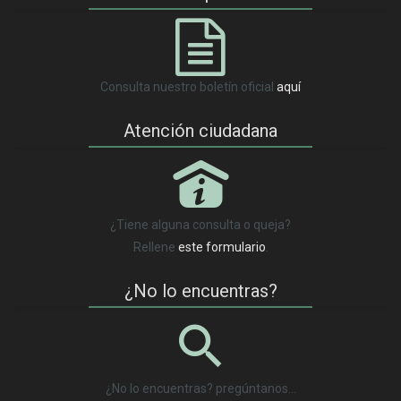
Consulta nuestro boletín oficial
aquí
Atención ciudadana
P
¿Tiene alguna consulta o queja?
Rellene
este formulario
.
¿No lo encuentras?
¿No lo encuentras? pregúntanos…