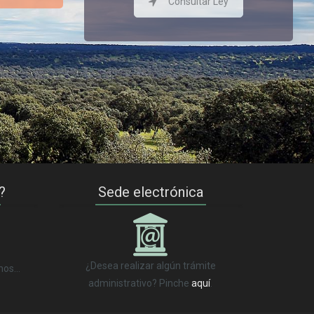
Consultar Ley
?
Sede electrónica
_
¿Desea realizar algún trámite
anos…
administrativo? Pinche
aquí
.