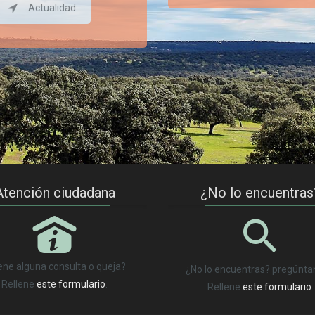
Actualidad
Atención ciudadana
¿No lo encuentras
P
ene alguna consulta o queja?
¿No lo encuentras? pregúnt
Rellene
este formulario
.
Rellene
este formulario
.