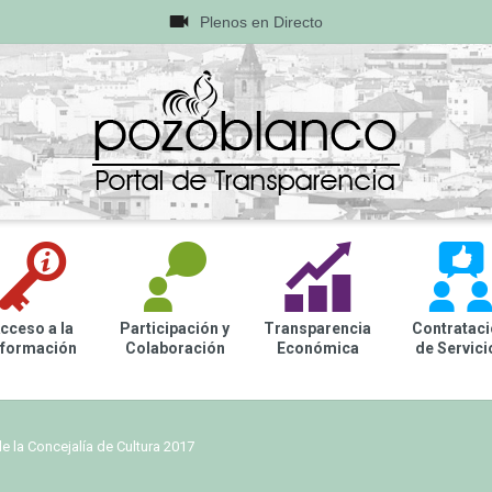
{
Plenos en Directo
G
L
Q
cceso a la
Participación y
Transparencia
Contratac
nformación
Colaboración
Económica
de Servici
 la Concejalía de Cultura 2017