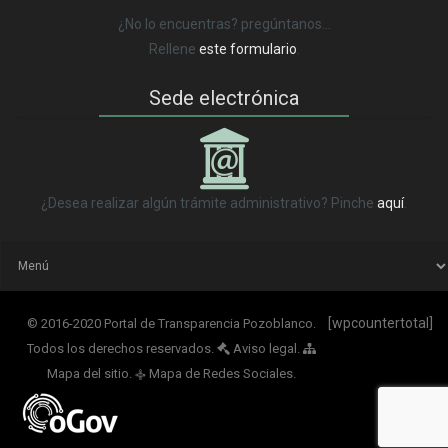
¿No lo encuentras? pregúntanos…
Rellene
este formulario
.
Sede electrónica
_
¿Desea realizar algún trámite administrativo? Pinche
aquí
.
[wpcountertotal]
© 2016-2020 Portal de Transparencia Pozoblanco.
Todos los derechos reservados.
Aviso legal.
Mapa del sitio.
Mapa de Redes Sociales.
q