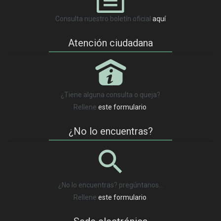
Consulta nuestro boletín oficial
aquí
Atención ciudadana
P
¿Tiene alguna consulta o queja?
Rellene
este formulario
.
¿No lo encuentras?
¿No lo encuentras? pregúntanos…
Rellene
este formulario
.