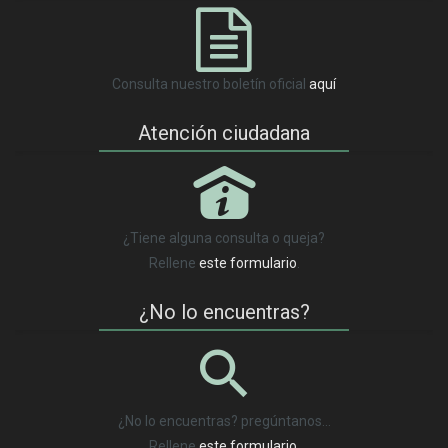
Consulta nuestro boletín oficial
aquí
Atención ciudadana
P
¿Tiene alguna consulta o queja?
Rellene
este formulario
.
¿No lo encuentras?
¿No lo encuentras? pregúntanos…
Rellene
este formulario
.